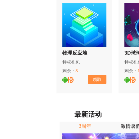
物理反应堆
3D球
特权礼包
特权礼
剩余：
3
剩余：
领取
最新活动
3周年
激情暑