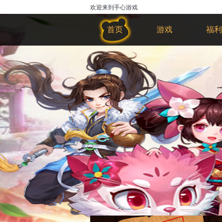
欢迎来到手心游戏
首页
游戏
福利
物理反应堆十分考验玩家的反应能
力，玩家需要看准时机将方块一个个叠起
来，未叠到的部位便会被消除掉，因而越
到后面叠方块的挑战会更加的困难。游戏
图形简洁，画风唯美，色调层次感十分鲜
明，连续完美叠加可以获得更高分数，以
及获得部分损失的方块。快来一起挑战
吧！