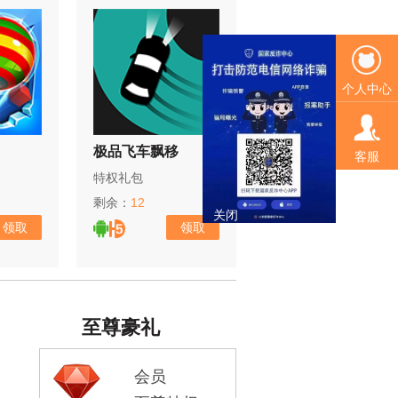
个人中心
极品飞车飘移
绝地神枪手
客服
特权礼包
特权礼包
剩余：
12
剩余：
0
关闭
领取
领取
领取
至尊豪礼
会员