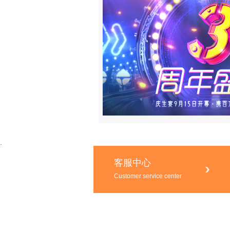
.
客服中心
Customer service center