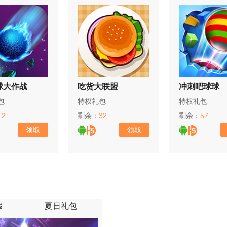
球大作战
吃货大联盟
冲刺吧球球
包
特权礼包
特权礼包
12
剩余：
32
剩余：
57
领取
领取
假
夏日礼包