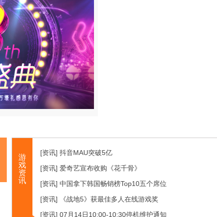
[资讯] 抖音MAU突破5亿
游
戏
[资讯] 爱奇艺宣布收购《花千骨》
资
讯
[资讯] 中国拿下韩国畅销榜Top10五个席位
[资讯] 《战地5》获最佳多人在线游戏奖
[资讯] 07月14日10:00-10:30停机维护通知