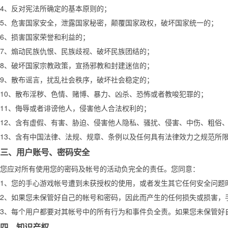
4、反对宪法所确定的基本原则的；
5、危害国家安全，泄露国家秘密，颠覆国家政权，破坏国家统一的；
6、损害国家荣誉和利益的；
7、煽动民族仇恨、民族歧视、破坏民族团结的；
8、破坏国家宗教政策，宣扬邪教和封建迷信的；
9、散布谣言，扰乱社会秩序，破坏社会稳定的；
10、散布淫秽、色情、赌博、暴力、凶杀、恐怖或者教唆犯罪的；
11、侮辱或者诽谤他人，侵害他人合法权利的；
12、含有虚假、有害、胁迫、侵害他人隐私、骚扰、侵害、中伤、粗俗
13、含有中国法律、法规、规章、条例以及任何具有法律效力之规范所
三、用户账号、密码安全
您应对所有使用您的密码及帐号的活动负完全的责任。您同意：
1、您的手心游戏帐号遭到未获授权的使用，或者发生其它任何安全问题
2、如果您未保管好自己的帐号和密码，因此而产生的任何损失或损害，
3、每个用户都要对其帐号中的所有行为和事件负全责。如果您未保管好
四、知识产权