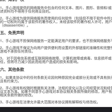
1、手心游戏提供的网络服务中包含的任何文本、图片、图形、音频和/
述资料均不得用于任何商业目的。
2、手心游戏为提供网络服务而使用的任何软件（包括但不限于软件中所
的一切权利均属于该软件的著作权人，未经该软件的著作权人许可，用户不得对该软
（disassemble）。
五、免责声明
1、手心游戏不担保网络服务一定能满足用户的要求，也不担保网络服务
2、手心游戏不保证为向用户提供便利而设置的外部链接的准确性和完整
游戏不承担任何责任。
3、 对于因电信系统或互联网网络故障、计算机故障或病毒、信息损坏
任，但将尽力减少因此而给用户造成的损失和影响。
六、其他条款
1、如果本协议中的任何条款无论因何种原因完全或部分无效或不具有执
且有约束力。
2、手心游戏有权随时根据有关法律、法规的变化以及公司经营状况和经
议文本为准。如果不同意手心游戏对本协议相关条款所做的修改，用户有
相关条款所做的修改。
3、手心游戏在法律允许最大范围对本协议拥有解释权与修改权。