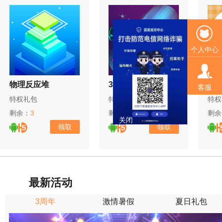
个人中心
物理反应堆
3D球球大作战
吃
客服
特权礼包
特权礼包
特权
剩余：
3
剩余：
12
剩余
关闭
领取
领取
最新活动
3周年
激情暑假
夏日礼包