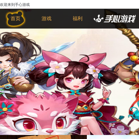
欢迎来到手心游戏
首页
游戏
福利
物理反应堆十分考验玩家的反应能
力，玩家需要看准时机将方块一个个叠起
来，未叠到的部位便会被消除掉，因而越
到后面叠方块的挑战会更加的困难。游戏
图形简洁，画风唯美，色调层次感十分鲜
明，连续完美叠加可以获得更高分数，以
及获得部分损失的方块。快来一起挑战
吧！