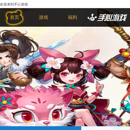
欢迎来到手心游戏
首页
游戏
福利
物理反应堆十分考验玩家的反应能
力，玩家需要看准时机将方块一个个叠起
来，未叠到的部位便会被消除掉，因而越
到后面叠方块的挑战会更加的困难。游戏
图形简洁，画风唯美，色调层次感十分鲜
明，连续完美叠加可以获得更高分数，以
及获得部分损失的方块。快来一起挑战
吧！