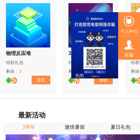
个人中心
物理反应堆
3D球球大作战
吃
客服
特权礼包
特权礼包
特权
剩余：
3
剩余：
12
剩余
关闭
领取
领取
最新活动
3周年
激情暑假
夏日礼包