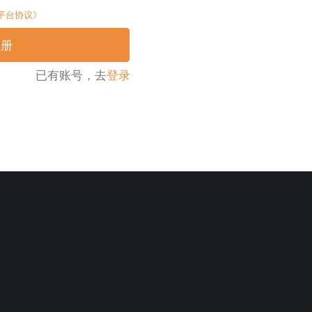
平台协议》
注册
登录
已有账号，去